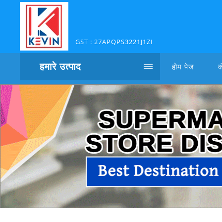
GST : 27APQPS3221J1ZI
हमारे उत्पाद
होम पेज
क