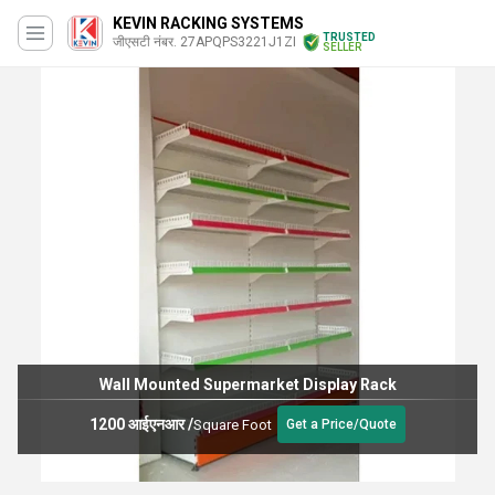
KEVIN RACKING SYSTEMS
TRUSTED
जीएसटी नंबर. 27APQPS3221J1ZI
SELLER
Wall Mounted Supermarket Display Rack
1200 आईएनआर
/
Square Foot
Get a Price/Quote