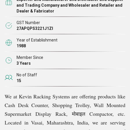
पूरा कर सकते हैं। हमारे गाइड, श्री केविन शाह ने हमें अपने
and Trading Company and Wholesaler and Retailer and
Dealer & Fabricator
ग्राहकों की विभिन्न आवश्यकताओं को प्रभावी ढंग से पूरा करने के
लिए आवश्यक उद्योग विशेषज्ञता और सहायता प्रदान की है। उनके
GST Number
27APQPS3221J1ZI
ज्ञान के आधार और नेतृत्व शैली ने सभी कर्मचारियों को प्रदर्शन से
प्रेरित काम करने के लिए आवश्यक आधार प्रदान
Year of Establishment
1988
Member Since
3 Years
No of Staff
15
We at Kevin Racking Systems are offering products like
Cash Desk Counter, Shopping Trolley, Wall Mounted
Supermarket Display Rack, मोबाइल Compactor, etc.
Located in Vasai, Maharashtra, India, we are serving